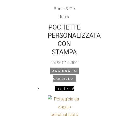
Borse & Co
donna
POCHETTE
PERSONALIZZATA
CON
STAMPA
24.90
€
16.90
€
Il
Il
AGGIUNGI AL
prezzo
prezzo
CARRELLO
originale
attuale
In offerta!
era:
è:
24.90€.
16.90€.