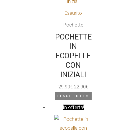
Esaurito
Pochette
POCHETTE
IN
ECOPELLE
CON
INIZIALI
29.90
€
22.90
€
Il
Il
LEGGI TUTTO
prezzo
prezzo
In offerta!
originale
attuale
era:
è:
29.90€.
22.90€.