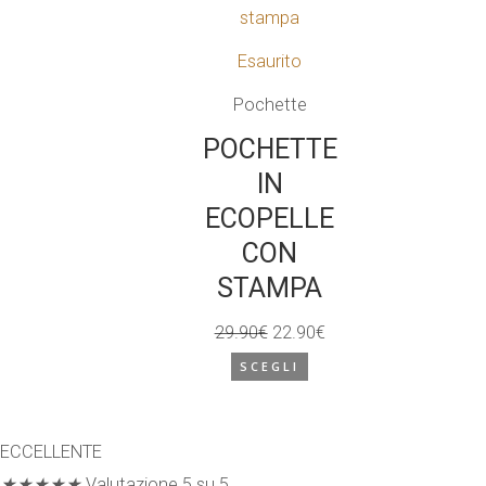
Esaurito
Pochette
POCHETTE
IN
ECOPELLE
CON
STAMPA
29.90
€
22.90
€
Il
Il
SCEGLI
prezzo
prezzo
originale
attuale
era:
è:
ECCELLENTE
29.90€.
22.90€.
★
★
★
★
★
Valutazione 5 su 5