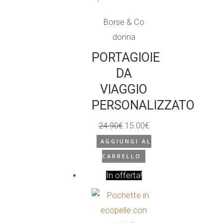
Borse & Co
donna
PORTAGIOIE
DA
VIAGGIO
PERSONALIZZATO
24.90
€
15.00
€
Il
Il
AGGIUNGI AL
prezzo
prezzo
CARRELLO
originale
attuale
In offerta!
era:
è:
24.90€.
15.00€.