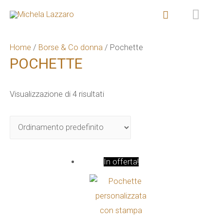
ME
Cerca
PR
Home
/
Borse & Co donna
/ Pochette
POCHETTE
Visualizzazione di 4 risultati
In offerta!