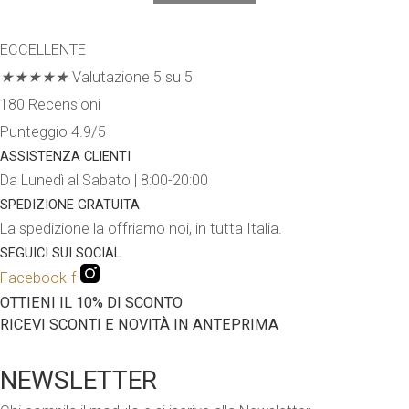
originale
attuale
ECCELLENTE
era:
è:
★
★
★
★
★
Valutazione 5 su 5
69.90€.
40.00€.
180 Recensioni
Punteggio 4.9/5
ASSISTENZA CLIENTI
Da Lunedì al Sabato | 8:00-20:00
SPEDIZIONE GRATUITA
La spedizione la offriamo noi, in tutta Italia.
SEGUICI SUI SOCIAL
Facebook-f
OTTIENI IL 10% DI SCONTO
RICEVI SCONTI E NOVITÀ IN ANTEPRIMA
NEWSLETTER