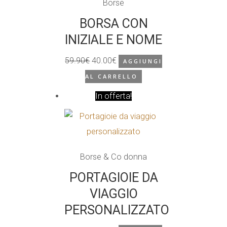
Borse
BORSA CON
INIZIALE E NOME
59.90
€
40.00
€
AGGIUNGI
Il
Il
AL CARRELLO
prezzo
prezzo
originale
In offerta!
attuale
era:
è:
59.90€.
40.00€.
Borse & Co donna
PORTAGIOIE DA
VIAGGIO
PERSONALIZZATO