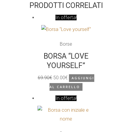
PRODOTTI CORRELATI
prezzo
prezzo
originale
attuale
In offerta!
era:
è:
29.90€.
19.90€.
Borse
BORSA “LOVE
YOURSELF”
69.90
€
50.00
€
AGGIUNGI
Il
Il
AL CARRELLO
prezzo
prezzo
originale
In offerta!
attuale
era:
è:
69.90€.
50.00€.