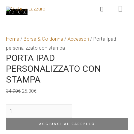
ME
Cerca
In offerta!
PR
Home
/
Borse & Co donna
/
Accessori
/ Porta Ipad
personalizzato con stampa
PORTA IPAD
PERSONALIZZATO CON
STAMPA
Il
Il
34.90
€
25.00
€
prezzo
prezzo
Porta
originale
attuale
Ipad
era:
è:
AGGIUNGI AL CARRELLO
personalizzato
34.90€.
25.00€.