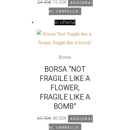
24.90
€
15.00
€
AGGIUNGI
Il
Il
AL CARRELLO
prezzo
prezzo
originale
In offerta!
attuale
era:
è:
24.90€.
15.00€.
Borse
BORSA “NOT
FRAGILE LIKE A
FLOWER,
FRAGILE LIKE A
BOMB”
69.90
€
40.00
€
AGGIUNGI
Il
Il
AL CARRELLO
prezzo
prezzo