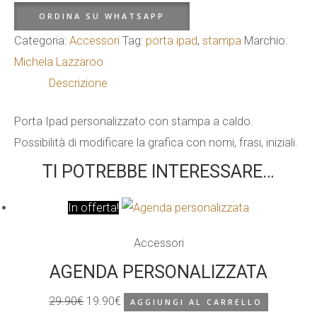
con
ORDINA SU WHATSAPP
stampa
Categoria:
Accessori
Tag:
porta ipad
,
stampa
Marchio:
quantità
Michela Lazzaroo
Descrizione
Porta Ipad personalizzato con stampa a caldo.
Possibilità di modificare la grafica con nomi, frasi, iniziali.
TI POTREBBE INTERESSARE…
In offerta!
Accessori
AGENDA PERSONALIZZATA
29.90
€
19.90
€
AGGIUNGI AL CARRELLO
Il
Il