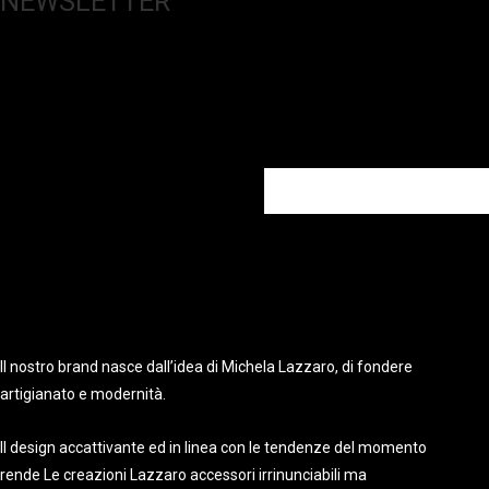
NEWSLETTER
Chi compila il modulo e si iscrive alla Newsletter
Il nostro brand nasce dall’idea di Michela Lazzaro, di fondere
artigianato e modernità.
Il design accattivante ed in linea con le tendenze del momento
rende Le creazioni Lazzaro accessori irrinunciabili ma