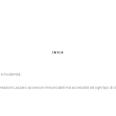
EMAIL
*
INVIA
o e modernità.
eazioni Lazzaro accessori irrinunciabili ma accessibili ad ogni tipo di cl