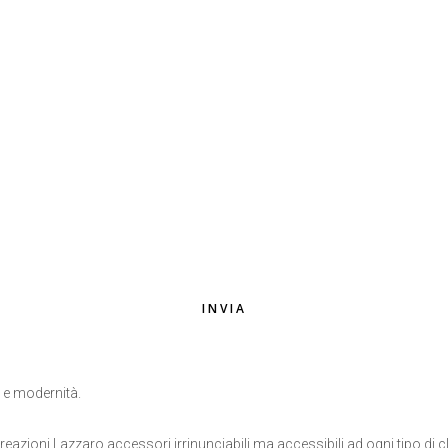
EMAIL
*
INVIA
o e modernità.
eazioni Lazzaro accessori irrinunciabili ma accessibili ad ogni tipo di cl