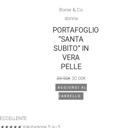
Borse & Co
donna
PORTAFOGLIO
“SANTA
SUBITO” IN
VERA
PELLE
39.90
€
30.00
€
Il
Il
AGGIUNGI AL
prezzo
prezzo
CARRELLO
originale
attuale
era:
è:
39.90€.
30.00€.
ECCELLENTE
★
★
★
★
★
Valutazione 5 su 5