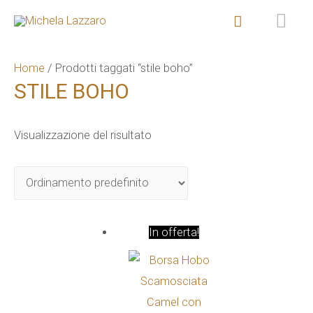
ME
Cerca
PR
Home
/ Prodotti taggati “stile boho”
STILE BOHO
Visualizzazione del risultato
In offerta!