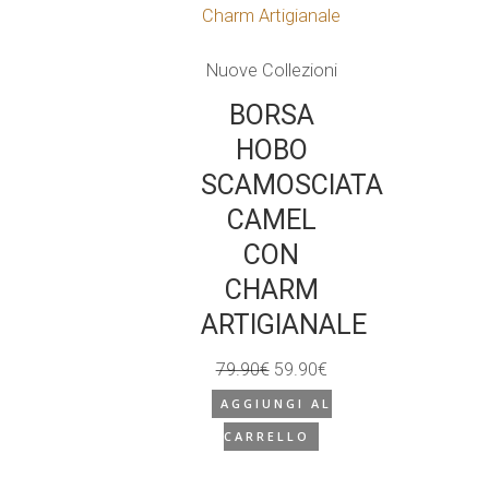
Nuove Collezioni
BORSA
HOBO
SCAMOSCIATA
CAMEL
CON
CHARM
ARTIGIANALE
79.90
€
59.90
€
Il
Il
AGGIUNGI AL
prezzo
prezzo
CARRELLO
originale
attuale
era:
è: