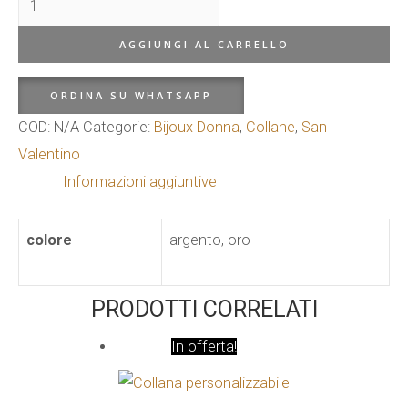
con
AGGIUNGI AL CARRELLO
ciondolo
bimba
ORDINA SU WHATSAPP
quantità
COD:
N/A
Categorie:
Bijoux Donna
,
Collane
,
San
Valentino
Informazioni aggiuntive
colore
argento, oro
PRODOTTI CORRELATI
In offerta!