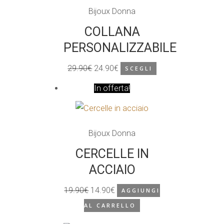
Bijoux Donna
COLLANA
PERSONALIZZABILE
29.90
€
24.90
€
SCEGLI
Il
Il
In offerta!
prezzo
prezzo
originale
attuale
era:
è:
Bijoux Donna
29.90€.
24.90€.
CERCELLE IN
ACCIAIO
19.90
€
14.90
€
AGGIUNGI
Il
Il
AL CARRELLO
prezzo
prezzo