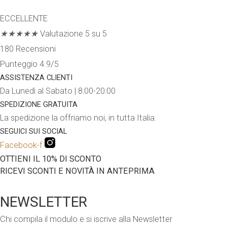
prodotto
ECCELLENTE
ha
★
★
★
★
★
Valutazione 5 su 5
più
180 Recensioni
varianti.
Punteggio 4.9/5
Le
ASSISTENZA CLIENTI
opzioni
Da Lunedì al Sabato | 8:00-20:00
possono
SPEDIZIONE GRATUITA
essere
La spedizione la offriamo noi, in tutta Italia.
scelte
SEGUICI SUI SOCIAL
nella
Facebook-f
pagina
OTTIENI IL 10% DI SCONTO
RICEVI SCONTI E NOVITÀ IN ANTEPRIMA
del
prodotto
NEWSLETTER
Chi compila il modulo e si iscrive alla Newsletter