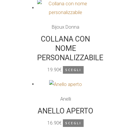
originale
attuale
era:
è:
19.90€.
14.90€.
Bijoux Donna
COLLANA CON
NOME
PERSONALIZZABILE
19.90
€
SCEGLI
Anelli
ANELLO APERTO
16.90
€
SCEGLI
Questo