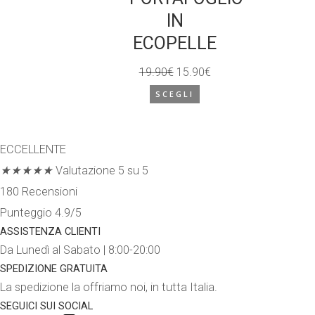
IN
ECOPELLE
19.90
€
15.90
€
Il
Il
SCEGLI
prezzo
prezzo
originale
attuale
era:
è:
ECCELLENTE
19.90€.
15.90€.
★
★
★
★
★
Valutazione 5 su 5
180 Recensioni
Punteggio 4.9/5
ASSISTENZA CLIENTI
Da Lunedì al Sabato | 8:00-20:00
SPEDIZIONE GRATUITA
La spedizione la offriamo noi, in tutta Italia.
SEGUICI SUI SOCIAL