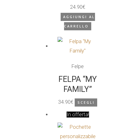
24.90
€
scelte
AGGIUNGI AL
nella
CARRELLO
pagina
del
prodotto
Felpe
FELPA “MY
FAMILY”
34.90
€
SCEGLI
Questo
In offerta!
prodotto
ha
più