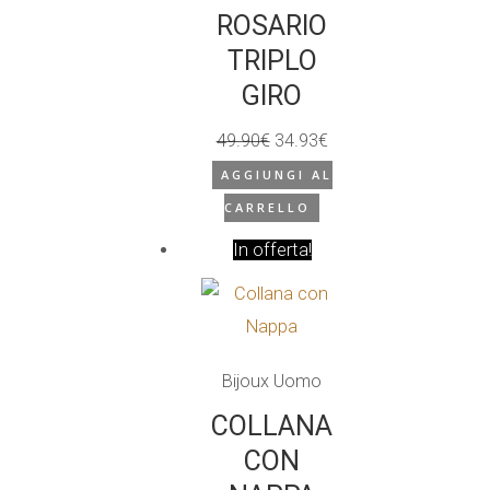
possono
ROSARIO
essere
TRIPLO
scelte
GIRO
nella
49.90
€
34.93
€
pagina
Il
Il
del
AGGIUNGI AL
prezzo
prezzo
prodotto
CARRELLO
originale
attuale
In offerta!
era:
è:
49.90€.
34.93€.
Bijoux Uomo
COLLANA
CON