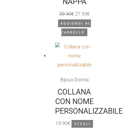
NAPPA
39.90
€
27.93
€
Il
Il
AGGIUNGI AL
prezzo
prezzo
CARRELLO
originale
attuale
era:
è:
39.90€.
27.93€.
Bijoux Donna
COLLANA
CON NOME
PERSONALIZZABILE
19.90
€
SCEGLI