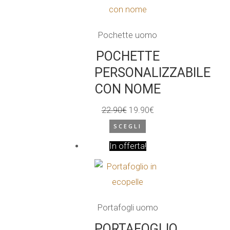
varianti.
Le
Pochette uomo
opzioni
possono
POCHETTE
essere
PERSONALIZZABILE
scelte
CON NOME
nella
22.90
€
19.90
€
pagina
Il
Il
SCEGLI
del
prezzo
prezzo
prodotto
In offerta!
originale
attuale
era:
è:
22.90€.
19.90€.
Portafogli uomo
PORTAFOGLIO