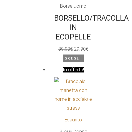
Borse uomo
BORSELLO/TRACOLLA
IN
ECOPELLE
39.90
€
29.90
€
Il
Il
SCEGLI
prezzo
Questo
prezzo
In offerta!
originale
prodotto
attuale
era:
ha
è:
39.90€.
più
29.90€.
varianti.
Le
opzioni
Esaurito
possono
Bijoux Donna
essere