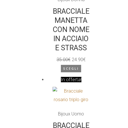
scelte
BRACCIALE
nella
MANETTA
pagina
CON NOME
del
IN ACCIAIO
prodotto
E STRASS
35.00
€
24.90
€
Il
Il
SCEGLI
prezzo
Questo
prezzo
In offerta!
originale
prodotto
attuale
era:
ha
è:
35.00€.
più
24.90€.
varianti.
Bijoux Uomo
Le
opzioni
BRACCIALE