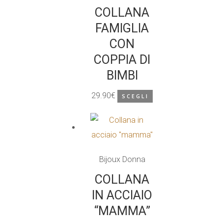
opzioni
COLLANA
possono
FAMIGLIA
essere
CON
scelte
COPPIA DI
nella
BIMBI
pagina
29.90
€
del
SCEGLI
Questo
prodotto
prodotto
ha
più
Bijoux Donna
varianti.
Le
COLLANA
opzioni
IN ACCIAIO
possono
“MAMMA”
essere