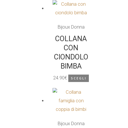
Bijoux Donna
COLLANA
CON
CIONDOLO
BIMBA
24.90
€
SCEGLI
Questo
prodotto
ha
più
varianti.
Bijoux Donna
Le